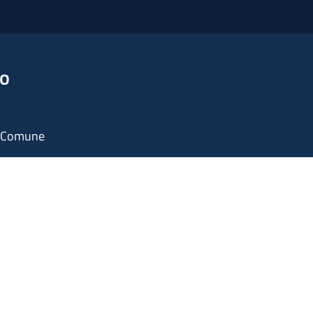
no
il Comune