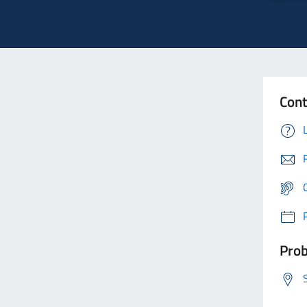
Cont
Prob