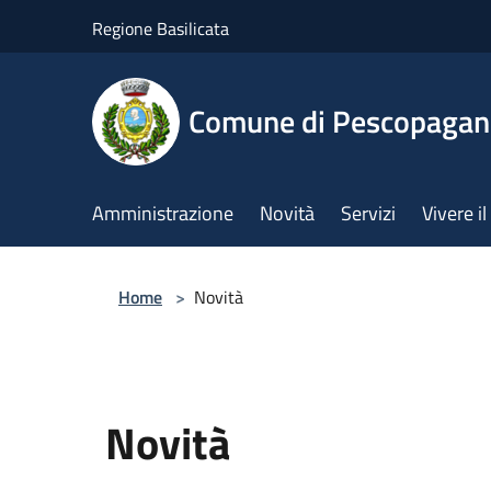
Salta al contenuto principale
Regione Basilicata
Comune di Pescopaga
Amministrazione
Novità
Servizi
Vivere 
Home
>
Novità
Novità