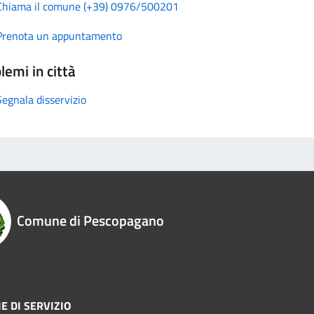
Chiama il comune (+39) 0976/500201
Prenota un appuntamento
lemi in città
Segnala disservizio
Comune di Pescopagano
E DI SERVIZIO