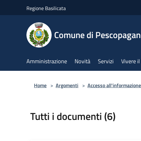
Salta al contenuto principale
Regione Basilicata
Comune di Pescopaga
Amministrazione
Novità
Servizi
Vivere 
Home
>
Argomenti
>
Accesso all'informazione
Tutti i documenti (6)