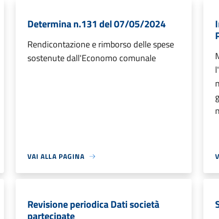
Determina n.131 del 07/05/2024
Rendicontazione e rimborso delle spese
M
sostenute dall'Economo comunale
l
n
g
n
VAI ALLA PAGINA
V
Revisione periodica Dati società
partecipate