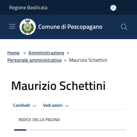
Salta al contenuto principale
Regione Basilicata
Comune di Pescopagano
Home
>
Amministrazione
>
Personale amministrativo
>
Maurizio Schettini
Maurizio Schettini
Condividi
Vedi azioni
INDICE DELLA PAGINA