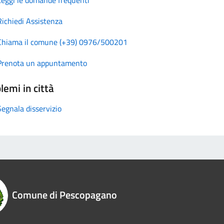
Richiedi Assistenza
Chiama il comune (+39) 0976/500201
Prenota un appuntamento
lemi in città
Segnala disservizio
Comune di Pescopagano