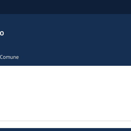
no
il Comune