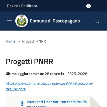
Salta al contenuto principale
Regione Basilicata
Comune di Pescopagano
Home
>
Progetti PNRR
Progetti PNRR
Ultimo aggiornamento
: 28 novembre 2025, 20:28
https://www.comune.pescopagano.pz.it/it/attuazione-
misure-pnrr
Interventi finanziati con fondi del PN