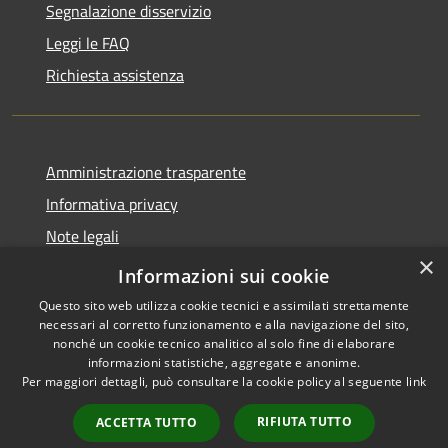
Segnalazione disservizio
Leggi le FAQ
Richiesta assistenza
Amministrazione trasparente
Informativa privacy
Note legali
×
Dichiarazione di accessibilità
Informazioni sui cookie
Questo sito web utilizza cookie tecnici e assimilati strettamente
necessari al corretto funzionamento e alla navigazione del sito,
nonché un cookie tecnico analitico al solo fine di elaborare
informazioni statistiche, aggregate e anonime.
RSS
Copyright © 2026 • Comune di
Per maggiori dettagli, può consultare la cookie policy al seguente
link
Accessibilità
Pescopagano • Powered by
Privacy
Municipium
Accesso
•
RIFIUTA TUTTO
ACCETTA TUTTO
Cookie
redazione