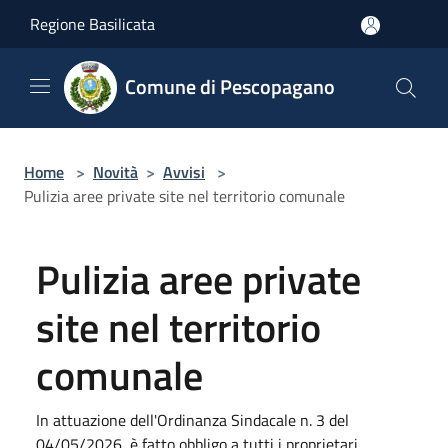
Salta al contenuto principale
Regione Basilicata
Comune di Pescopagano
Home
>
Novità
>
Avvisi
>
Pulizia aree private site nel territorio comunale
Pulizia aree private
site nel territorio
comunale
In attuazione dell'Ordinanza Sindacale n. 3 del
04/05/2026, è fatto obbligo a tutti i proprietari,