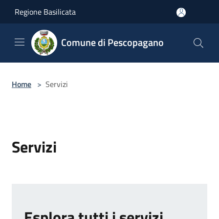
Salta al contenuto principale
Regione Basilicata
Comune di Pescopagano
Home
>
Servizi
Servizi
Esplora tutti i servizi